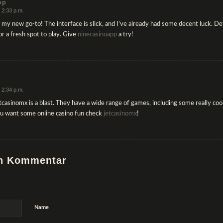
pp
 2:33 p.m.
y new go-to! The interface is slick, and I’ve already had some decent luck. Def
or a fresh spot to play. Give
ninecasinoapp
a try!
 2:34 p.m.
casinomx is a blast. They have a wide range of games, including some really cool
ou want some online casino fun check
jetcasinomx
!
en Kommentar
Name