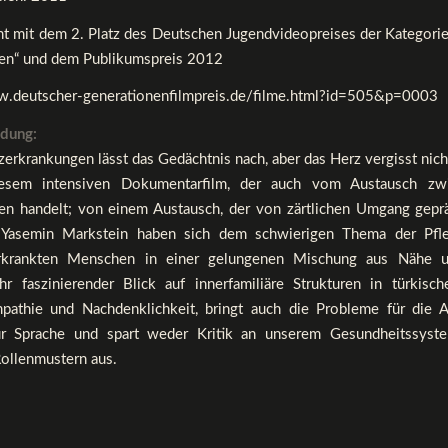
nt mit dem 2. Platz des Deutschen Jugendvideopreises der Kategorie
en“ und dem Publikumspreis 2012
w.deutscher-generationenfilmpreis.de/filme.html?id=505&p=0003
dung:
rkrankungen lässt das Gedächtnis nach, aber das Herz vergisst nich
esem intensiven Dokumentarfilm, der auch vom Austausch zw
en handelt; von einem Austausch, der von zärtlichen Umgang gepräg
d Yasemin Markstein haben sich dem schwierigen Thema der Pfl
krankten Menschen in einer gelungenen Mischung aus Nähe u
Ihr faszinierender Blick auf innerfamiliäre Strukturen in türkisch
pathie und Nachdenklichkeit, bringt auch die Probleme für die 
ur Sprache und spart weder Kritik an unserem Gesundheitssys
Rollenmustern aus.