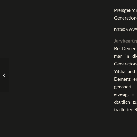
Preisgekrö
Generation
https://ww
Jurybegrün
Bei Demenze
man in di
Generation
Yildiz un
Das Lied in meiner
Sprache
Demenz er
genähert. 
erzeugt Em
deutlich z
tradierten 