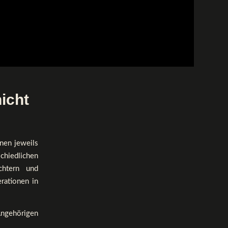
icht
enen jeweils
chiedlichen
chtern und
rationen in
Angehörigen