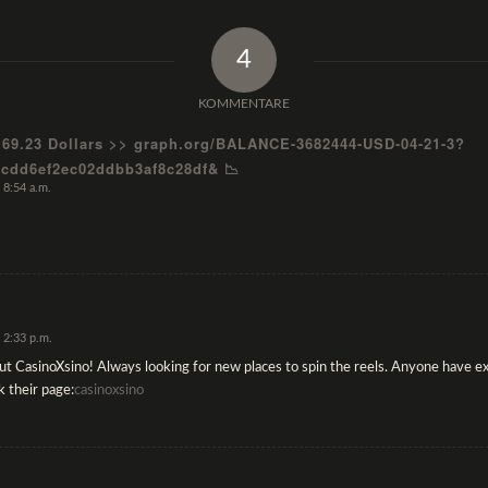
4
KOMMENTARE
169.23 Dollars >> graph.org/BALANCE-3682444-USD-04-21-3?
cdd6ef2ec02ddbb3af8c28df& 📉
 8:54 a.m.
 2:33 p.m.
ut CasinoXsino! Always looking for new places to spin the reels. Anyone have ex
k their page:
casinoxsino