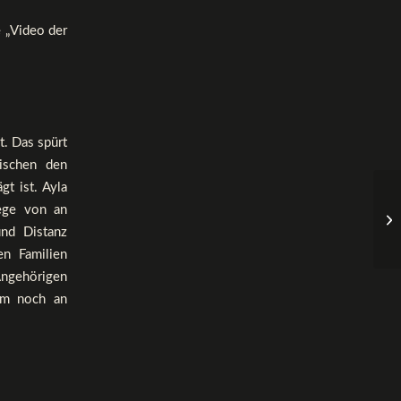
 „Video der
t. Das spürt
ischen den
t ist. Ayla
ege von an
nd Distanz
en Familien
Angehörigen
tem noch an