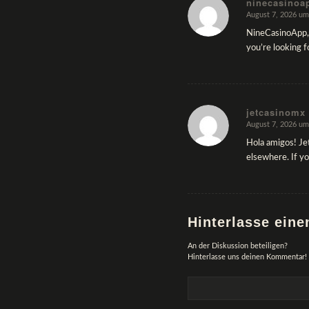
ninecasinoa
August 7, 2026 um
sagte:
NineCasinoApp, m
you’re looking f
jetcasinomx
August 7, 2026 um
sagte:
Hola amigos! Jet
elsewhere. If y
Hinterlasse ein
An der Diskussion beteiligen?
Hinterlasse uns deinen Kommentar!