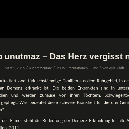
p unutmaz – Das Herz vergisst n
/
/
/
März 1, 2015
4 Kommentare
in
Dokumentationen
,
Filme
von
Ayla Yildiz
rtraitiert zwei türkischstämmige Familien aus dem Ruhrgebiet, in d
an Demenz erkrankt ist. Die beiden Erkrankten sind in unters
dien und werden zuhause von ihren Töchtern, Schwiegertö
 gepflegt. Was bedeutet diese schwere Krankheit für die drei Gene
en?
 des Filmes steht die Bedeutung der Demenz-Erkrankung für alle 
lien. 2011