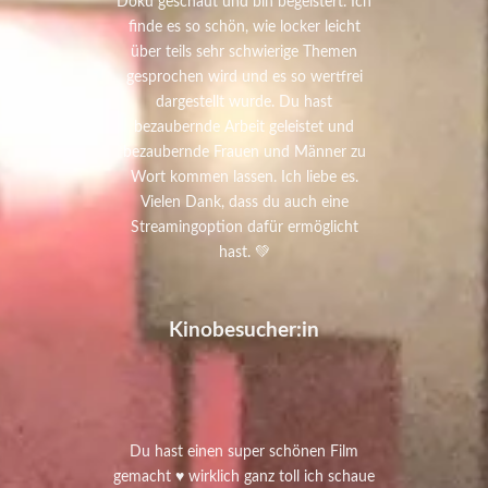
Doku geschaut und bin begeistert. Ich
finde es so schön, wie locker leicht
über teils sehr schwierige Themen
gesprochen wird und es so wertfrei
dargestellt wurde. Du hast
bezaubernde Arbeit geleistet und
bezaubernde Frauen und Männer zu
Wort kommen lassen. Ich liebe es.
Vielen Dank, dass du auch eine
Streamingoption dafür ermöglicht
hast. 💚
Kinobesucher:in
Du hast einen super schönen Film
gemacht ♥️ wirklich ganz toll ich schaue